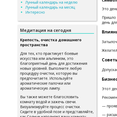
Символ
Лунный календарь на неделю
Лунный календарь на месяц
Это ден
Интересно
Пришло 
день дл
Медитация на сегодня
Влияни
Крепость, очистка домашнего
Затылоч
пространства
Желател
Для тех, кто практикует боевые
искусства или альпинизм, это
Совет
благоприятный день для достижения
новых уровней. Выполните любую
Допускае
процедуру очистки, которую вы
предпочитаете. Используйте
Бизнес
ароматические палочки или
ароматическую лампу.
Этот де
Вы также можете благословить
Рекомен
комнату водой и зажечь свечи.
— прояв
Визуализируйте процесс очистки.
Сидите в удобной позе и представляйте,
— расши
как Солнце наполняет вашу комнату