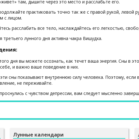
«живет» там, дышите через это место и расслабьте его.
родолжайте практиковать точно так же с правой рукой, левой ру
м с лицом.
тесь расслабить все тело, наслаждайтесь его легкостью, своб
я третьего лунного дня активна чакра Вишудха.
дения:
этого дня вы можете осознать, как течет ваша энергия. Сны в э
себе, и важно ваше поведение в них.
эти сны показывают внутреннюю силу человека. Поэтому, если 
вление, не переживайте.
 проснулись с чувством депрессии, вам следует мысленно заверш
Лунные календари