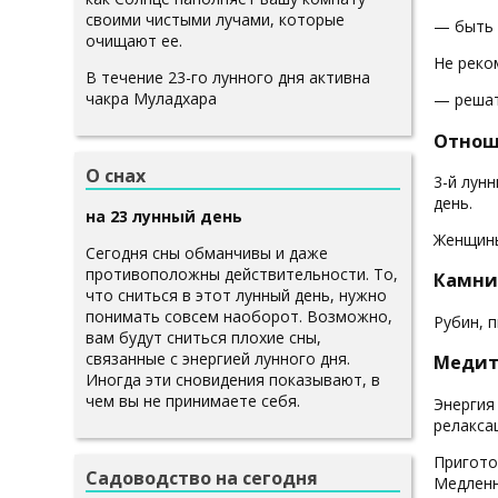
своими чистыми лучами, которые
— быть 
очищают ее.
Не реко
В течение 23-го лунного дня активна
чакра Муладхара
— решат
Отнош
О снах
3-й лун
день.
на 23 лунный день
Женщины
Сегодня сны обманчивы и даже
противоположны действительности. То,
Камни
что сниться в этот лунный день, нужно
понимать совсем наоборот. Возможно,
Рубин, п
вам будут сниться плохие сны,
связанные с энергией лунного дня.
Медит
Иногда эти сновидения показывают, в
чем вы не принимаете себя.
Энергия
релакса
Пригото
Садоводство на сегодня
Медленн