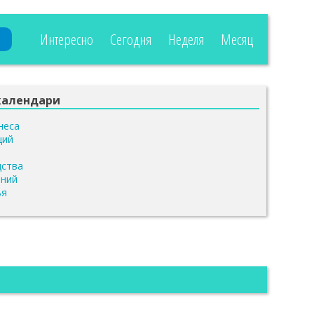
Интересно
Сегодня
Неделя
Месяц
календари
неса
ций
я
дства
ений
ья