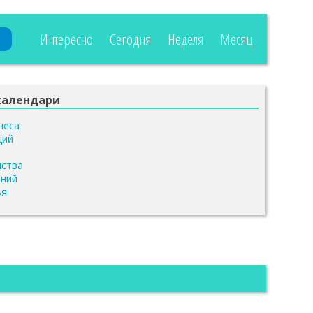
Интересно
Сегодня
Неделя
Месяц
календари
неса
ций
я
дства
ений
ья